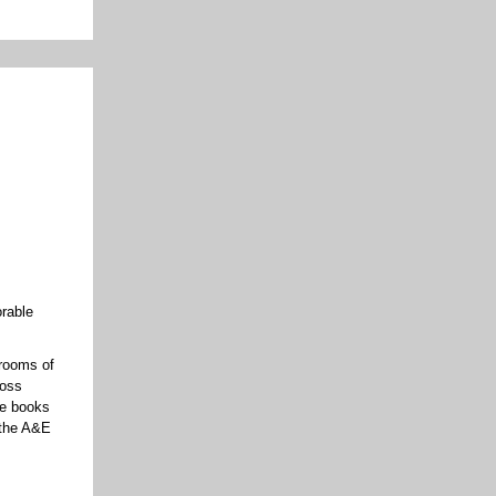
orable
 rooms of
ross
he books
 the A&E