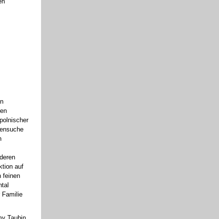
en
en
hen
polnischer
rensuche
n
 deren
ktion auf
 feinen
ntal
 Familie
my Taubin