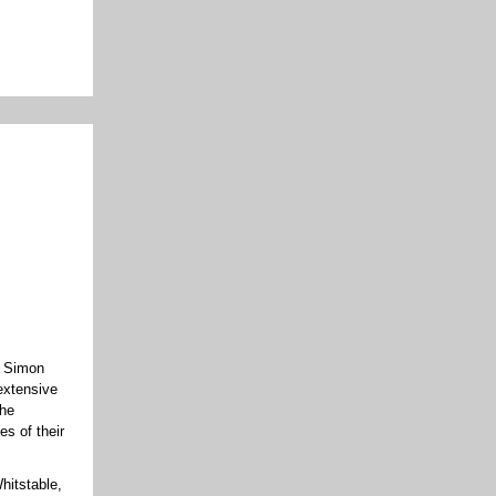
t Simon
 extensive
the
s of their
hitstable,