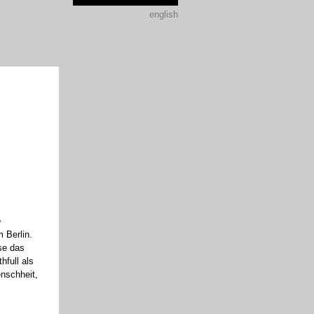
english
e
 Berlin.
ise das
hfull als
nschheit,