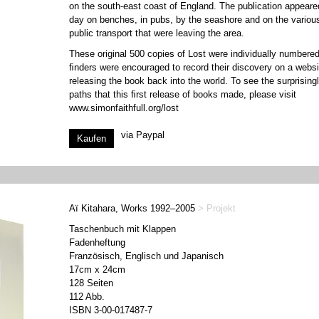
on the south-east coast of England. The publication appear
day on benches, in pubs, by the seashore and on the variou
public transport that were leaving the area.
These original 500 copies of Lost were individually numbere
ﬁnders were encouraged to record their discovery on a websi
releasing the book back into the world. To see the surprisingl
paths that this ﬁrst release of books made, please visit
www.simonfaithfull.org/lost
via Paypal
Aï Kitahara, Works 1992–2005
> Projekt
Taschenbuch mit Klappen
Fadenheftung
Französisch, Englisch und Japanisch
17cm x 24cm
128 Seiten
112 Abb.
ISBN 3-00-017487-7