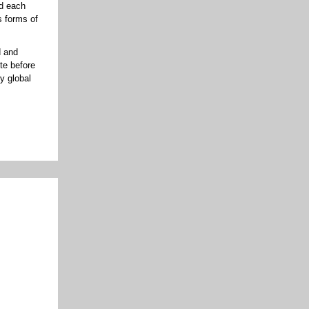
ed each
s forms of
d and
te before
y global