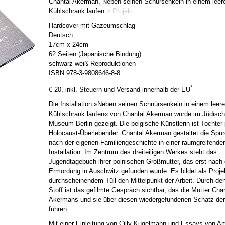
Chantal Akerman, Neben seinen Schürsenkeln in einem leer
Kühlschrank laufen
> Projekt
Hardcover mit Gazeumschlag
Deutsch
17cm x 24cm
62 Seiten (Japanische Bindung)
schwarz-weiß Reproduktionen
ISBN 978-3-9808646-8-8
*
€ 20, inkl. Steuern und Versand innerhalb der EU
Die Installation »Neben seinen Schnürsenkeln in einem leer
Kühlschrank laufen« von Chantal Akerman wurde im Jüdisc
Museum Berlin gezeigt. Die belgische Künstlerin ist Tochter 
Holocaust-Überlebender. Chantal Akerman gestaltet die Spu
nach der eigenen Familiengeschichte in einer raumgreifende
Installation. Im Zentrum des dreiteiligen Werkes steht das
Jugendtagebuch ihrer polnischen Großmutter, das erst nach
Ermordung in Auschwitz gefunden wurde. Es bildet als Proje
durchscheinendem Tüll den Mittelpunkt der Arbeit. Durch den
Stoff ist das gefilmte Gespräch sichtbar, das die Mutter Cha
Akermans und sie über diesen wiedergefundenen Schatz der
führen.
Mit einer Einleitung von Cilly Kugelmann und Essays von A