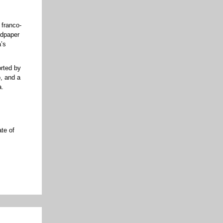
 franco-
ndpaper
a’s
rted by
, and a
a.
ate of