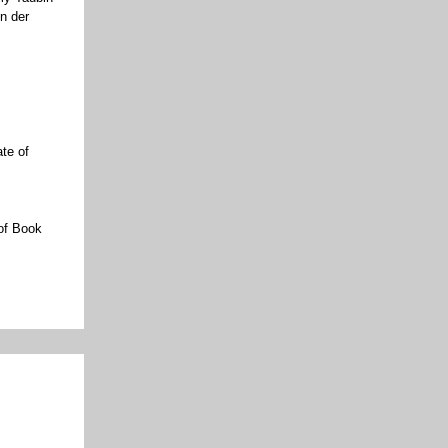
n der
ate of
 of Book