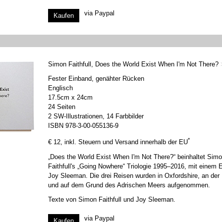
via Paypal
Simon Faithfull, Does the World Exist When I'm Not There?
Fester Einband, genähter Rücken
Englisch
17.5cm x 24cm
24 Seiten
2 SW-Illustrationen, 14 Farbbilder
ISBN 978-3-00-055136-9
*
€ 12, inkl. Steuern und Versand innerhalb der EU
„Does the World Exist When I'm Not There?“ beinhaltet Sim
Faithfull's „Going Nowhere“ Triologie 1995–2016, mit einem
Joy Sleeman. Die drei Reisen wurden in Oxfordshire, an der
und auf dem Grund des Adrischen Meers aufgenommen.
Texte von Simon Faithfull und Joy Sleeman.
via Paypal