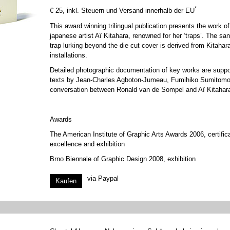
*
€ 25, inkl. Steuern und Versand innerhalb der EU
This award winning trilingual publication presents the work of
japanese artist Aï Kitahara, renowned for her ‘traps’. The sa
trap lurking beyond the die cut cover is derived from Kitahar
installations.
Detailed photographic documentation of key works are suppo
texts by Jean-Charles Agboton-Jumeau, Fumihiko Sumitomo
conversation between Ronald van de Sompel and Aï Kitahar
Awards
The American Institute of Graphic Arts Awards 2006, certific
excellence and exhibition
Brno Biennale of Graphic Design 2008, exhibition
via Paypal