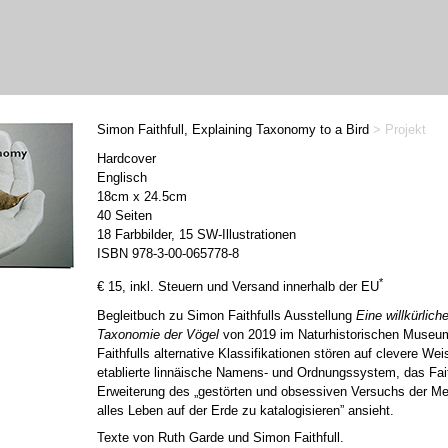
Simon Faithfull, Explaining Taxonomy to a Bird
> Projekt
Hardcover
Englisch
18cm x 24.5cm
40 Seiten
18 Farbbilder, 15 SW-Illustrationen
ISBN 978-3-00-065778-8
*
€ 15, inkl. Steuern und Versand innerhalb der EU
Begleitbuch zu Simon Faithfulls Ausstellung
Eine willkürlich
Taxonomie der Vögel
von 2019 im Naturhistorischen Museum
Faithfulls alternative Klassifikationen stören auf clevere We
etablierte linnäische Namens- und Ordnungssystem, das Fait
Erweiterung des „gestörten und obsessiven Versuchs der Me
alles Leben auf der Erde zu katalogisieren” ansieht.
Texte von Ruth Garde und Simon Faithfull.