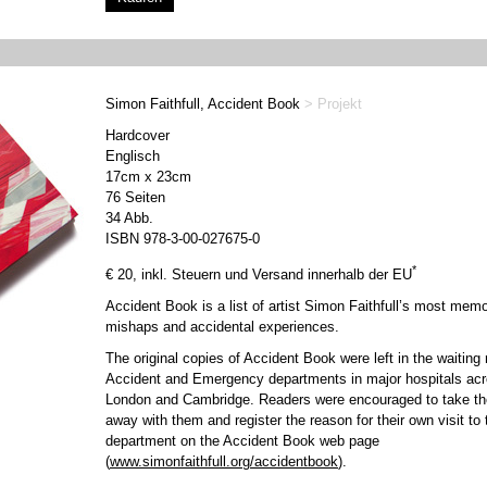
Simon Faithfull, Accident Book
> Projekt
Hardcover
Englisch
17cm x 23cm
76 Seiten
34 Abb.
ISBN 978-3-00-027675-0
*
€ 20, inkl. Steuern und Versand innerhalb der EU
Accident Book is a list of artist Simon Faithfull’s most mem
mishaps and accidental experiences.
The original copies of Accident Book were left in the waiting
Accident and Emergency departments in major hospitals ac
London and Cambridge. Readers were encouraged to take t
away with them and register the reason for their own visit to
department on the Accident Book web page
(
www.simonfaithfull.org/accidentbook
).