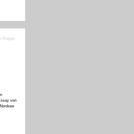
> Projekt
on
 Essay von
 Nordsee