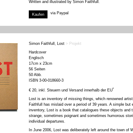
Written and illustrated by Simon Faithfull.
via Paypal
Simon Faithfull, Lost
> Projekt
Hardcover
Englisch
17cm x 23cm
56 Seiten
50 Abb.
ISBN 3-00-018660-3
*
€ 20, inkl. Steuern und Versand innerhalb der EU
Lost is an inventory of missing things, which renowned artis
Faithfull has mislaid over a period of 39 years. A simple but
inventory, Lost is a book that catalogues these objects and 
strange, sometimes poignant and sometimes humorous storie
individual departures.
In June 2006, Lost was deliberately left around the town of W